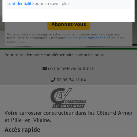
confidentialité
pour en savoir plus.
Abonnez-vous
Votre adresse de messagerie est uniquement utilisée pour vous envoyer
notre lettre d'information. Lisez notre
Politique de confidentialité
pour en
savoir plus.
Pour toute demande complémentaire, contactez-nous.
contact@levaillant.bzh
02 96 74 11 04
Votre carrossier constructeur dans les Côtes-d'Armor
et l'Ille-et-Vilaine.
Accès rapide