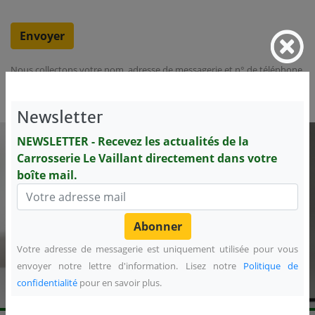
Nous collectons votre nom, adresse de messagerie et n° de téléphone,
afin de répondre à votre demande. Lisez notre
Politique de
confidentialité
pour en savoir plus.
Newsletter
NEWSLETTER - Recevez les actualités de la
NEWSLETTER - Recevez les actualités de la
Carrosserie Le Vaillant directement dans votre
Carrosserie Le Vaillant directement dans votre
boîte mail.
boîte mail.
Votre adresse de messagerie est uniquement utilisée pour vous
Abonnez-vous
envoyer notre lettre d'information. Lisez notre
Politique de
Votre adresse de messagerie est uniquement utilisée pour vous envoyer
confidentialité
pour en savoir plus.
notre lettre d'information. Lisez notre
Politique de confidentialité
pour en
savoir plus.