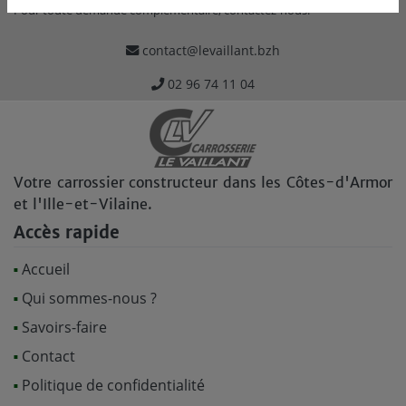
Pour toute demande complémentaire, contactez-nous.
contact@levaillant.bzh
02 96 74 11 04
Votre carrossier constructeur dans les Côtes-d'Armor
et l'Ille-et-Vilaine.
Accès rapide
Accueil
Qui sommes-nous ?
Savoirs-faire
Contact
Politique de confidentialité