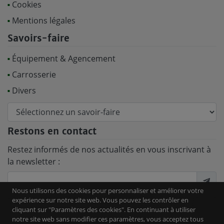
Cookies
Mentions légales
Savoirs-faire
Équipement & Agencement
Carrosserie
Divers
Restons en contact
Restez informés de nos actualités en vous inscrivant à
la newsletter :
Nous utilisons des cookies pour personnaliser et améliorer votre
Votre adresse de messagerie est uniquement utilisée pour vous envoyer notre
expérience sur notre site web. Vous pouvez les contrôler en
lettre d'information. En savoir plus sur notre
Politique de confidentialité
.
cliquant sur "Paramètres des cookies". En continuant à utiliser
notre site web sans modifier ces paramètres, vous acceptez tous